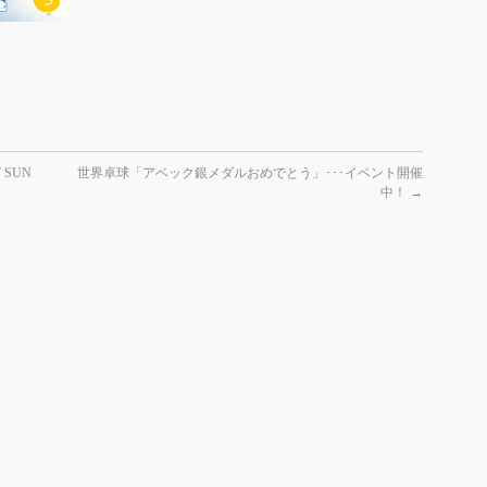
 SUN
世界卓球「アベック銀メダルおめでとう」･･･イベント開催
中！
→