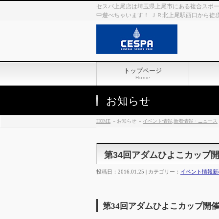
セスパ上尾店は埼玉県上尾市にある複合スポー
中遊べちゃいます！ ＪＲ北上尾駅西口から徒歩
トップページ
Home
お知らせ
HOME
» お知らせ
»
イベント情報
,
新着情報・ニュース
第34回アダムひよこカップ開催決
投稿日：2016.01.25 | カテゴリー：
イベント情報
新
第34回アダムひよこカップ開催決定