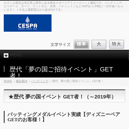
セスパ上尾店は埼玉県上尾市にある複合スポーツアミューズメント施設です。バッティング、
ビリヤード、ダーツ、フットサル、卓球、バドミントンなど100円から手軽に一日中遊べちゃ
います！ ＪＲ北上尾駅西口から徒歩6分です♪
MENU
歴代「夢の国ご招待イベント」GET
者！
HOME
»
施設案内
»
バッティング
» 歴代「夢の国ご招待イベント」GET者！
★歴代 夢の国イベント GET者！（～2019年）
バッティングメダルイベント実績【ディズニーペア
GETのお客様！】